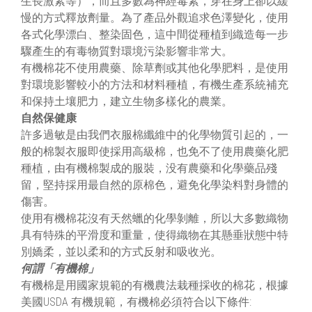
生長激素等），而且多數為神經毒素，穿在身上卻以緩
慢的方式釋放劑量。為了產品外觀追求色澤變化，使用
各式化學漂白、整染固色，這中間從種植到織造每一步
驟產生的有毒物質對環境污染影響非常大。
有機棉花不使用農藥、除草劑或其他化學肥料，是使用
對環境影響較小的方法和材料種植，有機生產系統補充
和保持土壤肥力，建立生物多樣化的農業。
自然保健康
許多過敏是由我們衣服棉纖維中的化學物質引起的，一
般的棉製衣服即使採用高級棉，也免不了使用農藥化肥
種植，由有機棉製成的服裝，没有農藥和化學藥品殘
留，堅持採用最自然的原棉色，避免化學染料對身體的
傷害。
使用有機棉花沒有天然蠟的化學剝離，所以大多數織物
具有特殊的平滑度和重量，使得織物在其懸垂狀態中特
別嬌柔，並以柔和的方式反射和吸收光。
何謂「有機棉」
有機棉是用國家規範的有機農法栽種採收的棉花，根據
美國USDA 有機規範，有機棉必須符合以下條件: