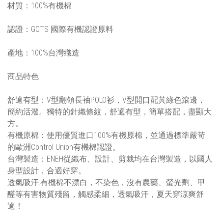
材質：100%有機棉
認證：GOTS 國際有機認證原料
產地：100%台灣織造
商品特色
舒適有型：V型翻領長袖POLO衫，V型開口配黃綠色滾邊，
簡約活潑。獨特的針織條紋，舒適有型，簡單搭配，盡顯大
方。
有機原棉：使用優質進口100%有機原棉，並通過標準嚴苛
的歐洲Control Union有機棉認證。
台灣製造：ENEH從織布、設計、剪裁均在台灣製造，以國人
身型設計，合適好穿。
透氣吸汗:有機棉不漂白，不染色，沒有農藥、螢光劑、甲
醛等有害物質殘留，觸感柔細，透氣吸汗，夏天穿涼爽舒
適！