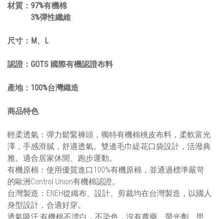
材質：97
%
有機棉
3%彈性纖維
尺寸：
M
、
L
認證：
GOTS
國際有機認證布料
產地：
100%
台灣織造
商品特色
輕柔透氣：彈力鬆緊褲頭，獨特有機棉桃皮布料，
柔軟富光
澤，
手感滑膩，舒適透氣。雙邊毛巾緹花口袋設計，活潑典
雅。適合居家休閒、跑步運動。
有機原棉：使用優質進口
100%
有機原棉，並通過標準嚴苛
的歐洲
Control Union
有機棉認證。
台灣製造：
ENEH
從織布、設計、剪裁均在台灣製造，以國人
身型設計，合適好穿。
透氣吸汗
:
有機棉不漂白，不染色，沒有農藥、螢光劑、甲