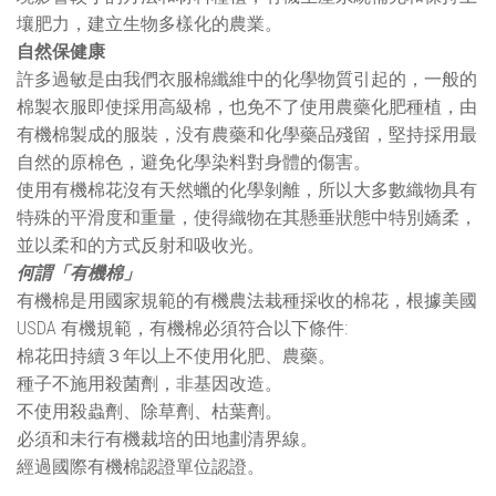
壤肥力，建立生物多樣化的農業。
自然保健康
許多過敏是由我們衣服棉纖維中的化學物質引起的，一般的
棉製衣服即使採用高級棉，也免不了使用農藥化肥種植，由
有機棉製成的服裝，没有農藥和化學藥品殘留，堅持採用最
自然的原棉色，避免化學染料對身體的傷害。
使用有機棉花沒有天然蠟的化學剝離，所以大多數織物具有
特殊的平滑度和重量，使得織物在其懸垂狀態中特別嬌柔，
並以柔和的方式反射和吸收光。
何謂「有機棉」
有機棉是用國家規範的有機農法栽種採收的棉花，根據美國
USDA 有機規範，有機棉必須符合以下條件:
棉花田持續３年以上不使用化肥、農藥。
種子不施用殺菌劑，非基因改造。
不使用殺蟲劑、除草劑、枯葉劑。
必須和未行有機裁培的田地劃清界線。
經過國際有機棉認證單位認證。