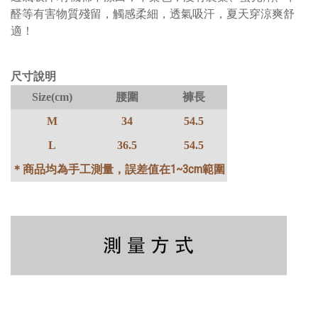
醛等有害物質殘留，觸感柔細，透氣吸汗，夏天穿涼爽舒
適！
尺寸說明
Size(cm)
腰圍
褲長
M
34
54.5
L
36.5
54.5
1~3cm
＊商品均為手工測量，誤差值在
範圍