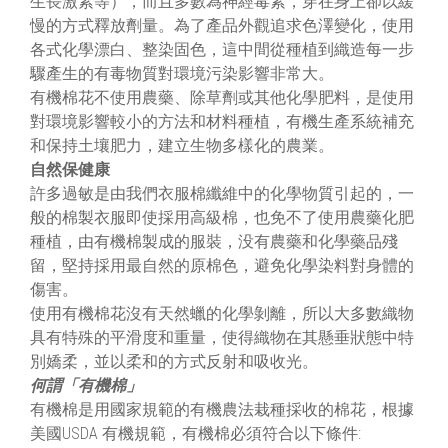
生長激素等），而且多數為神經毒素，穿在身上卻以緩
慢的方式釋放劑量。為了產品外觀追求色澤變化，使用
各式化學漂白、整染固色，這中間從種植到織造每一步
驟產生的有毒物質對環境污染影響非常大。
有機棉花不使用農藥、除草劑或其他化學肥料，是使用
對環境影響較小的方法和材料種植，有機生產系統補充
和保持土壤肥力，建立生物多樣化的農業。
自然保健康
許多過敏是由我們衣服棉纖維中的化學物質引起的，一
般的棉製衣服即使採用高級棉，也免不了使用農藥化肥
種植，由有機棉製成的服裝，没有農藥和化學藥品殘
留，堅持採用最自然的原棉色，避免化學染料對身體的
傷害。
使用有機棉花沒有天然蠟的化學剝離，所以大多數織物
具有特殊的平滑度和重量，使得織物在其懸垂狀態中特
別嬌柔，並以柔和的方式反射和吸收光。
何謂「有機棉」
有機棉是用國家規範的有機農法栽種採收的棉花，根據
美國USDA 有機規範，有機棉必須符合以下條件: