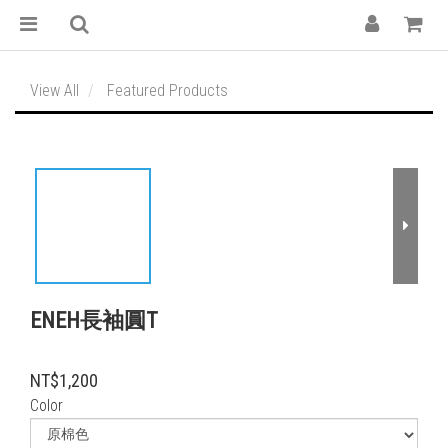
View All
Featured Products
ENEH長袖圓T
NT$1,200
Color