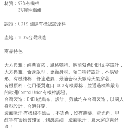
材質：97%有機棉
3%彈性纖維
認證：GOTS 國際有機認證原料
產地：100%台灣織造
商品特色
大方典雅：經典百搭，風格獨特。胸前紫色ENEH文字設計，
大方典雅。合身版型，更顯身材。領口獨特設計，不易變
形。有機純棉，舒適透氣，最適合秋天微涼天氣穿著。
有機原棉：使用優質進口100%有機原棉，並通過標準嚴苛
的歐洲Control Union有機棉認證。
台灣製造：ENEH從織布、設計、剪裁均在台灣製造，以國人
身型設計，合適好穿。
透氣吸汗:有機棉不漂白，不染色，沒有農藥、螢光劑、甲
醛等有害物質殘留，觸感柔細，透氣吸汗，夏天穿涼爽舒
適！