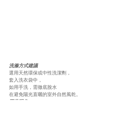
洗滌方式建議
選用天然環保或中性洗潔劑，
套入洗衣袋中，
如用手洗，需徹底脫水
在避免陽光直曬的室外自然風乾。
正常現象
褐色小點
ENEH有機棉商品，有許多天然的褐色小點，這些是有機
棉花的莖葉組織，不會造成任何觸覺上的影響，隨著洗
滌次數的增加而逐漸消失。