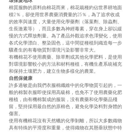
環保愛地球
棉質服飾的原料由棉花而來，棉花栽種約佔世界耕地面
積2％，卻使用世界農藥消費量的25％，為了追求收成
的效率與速度，大量使用化學藥劑（落葉劑、除蟲劑、
生長激素等），而且多數為神經毒素，穿在身上卻以緩
慢的方式釋放劑量。為了產品外觀追求色澤變化，使用
各式化學漂白、整染固色，這中間從種植到織造每一步
驟產生的有毒物質對環境污染影響非常大。
有機棉花不使用農藥、除草劑或其他化學肥料，是使用
對環境影響較小的方法和材料種植，有機生產系統補充
和保持土壤肥力，建立生物多樣化的農業。
自然保健康
許多過敏是由我們衣服棉纖維中的化學物質引起的，一
般的棉製衣服即使採用高級棉，也免不了使用農藥化肥
種植，由有機棉製成的服裝，没有農藥和化學藥品殘
留，堅持採用最自然的原棉色，避免化學染料對身體的
傷害。
使用有機棉花沒有天然蠟的化學剝離，所以大多數織物
具有特殊的平滑度和重量，使得織物在其懸垂狀態中特