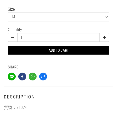
Size
Quantity
ADD TO CART
SHARE
DESCRIPTION
貨號：
71024