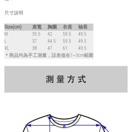
尺寸說明
Size(cm)
肩寬
胸圍
衣長
袖長
M
35.5
42
59.5
49.5
L
37
44.5
59.5
49.5
XL
38
47
61
49.5
＊商品均為手工測量，誤差值在1~3cm範圍