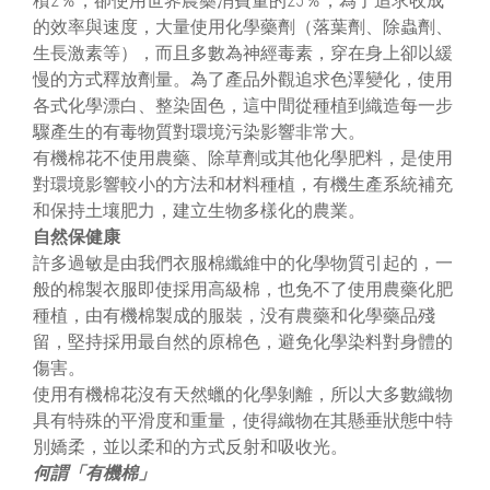
積2％，卻使用世界農藥消費量的25％，為了追求收成
的效率與速度，大量使用化學藥劑（落葉劑、除蟲劑、
生長激素等），而且多數為神經毒素，穿在身上卻以緩
慢的方式釋放劑量。為了產品外觀追求色澤變化，使用
各式化學漂白、整染固色，這中間從種植到織造每一步
驟產生的有毒物質對環境污染影響非常大。
有機棉花不使用農藥、除草劑或其他化學肥料，是使用
對環境影響較小的方法和材料種植，有機生產系統補充
和保持土壤肥力，建立生物多樣化的農業。
自然保健康
許多過敏是由我們衣服棉纖維中的化學物質引起的，一
般的棉製衣服即使採用高級棉，也免不了使用農藥化肥
種植，由有機棉製成的服裝，没有農藥和化學藥品殘
留，堅持採用最自然的原棉色，避免化學染料對身體的
傷害。
使用有機棉花沒有天然蠟的化學剝離，所以大多數織物
具有特殊的平滑度和重量，使得織物在其懸垂狀態中特
別嬌柔，並以柔和的方式反射和吸收光。
何謂「有機棉」