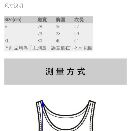
尺寸說明
Size(cm)
肩寬
胸圍
衣長
M
28
36
57
L
29
38
59
XL
30
40
61
＊商品均為手工測量，誤差值在1~3cm範圍