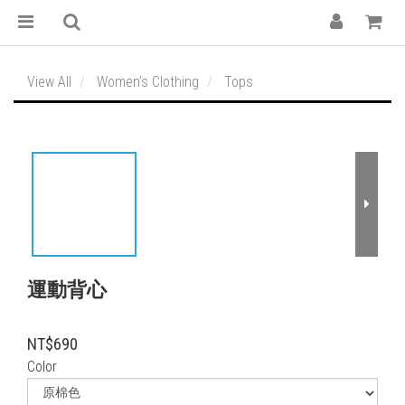
View All
Women’s Clothing
Tops
運動背心
NT$690
Color