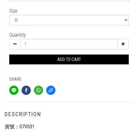
Size
Quantity
ADD TO CART
SHARE
DESCRIPTION
貨號：07V031