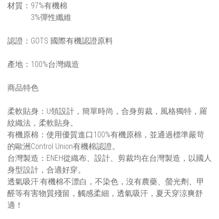
材質：97%有機棉
3%彈性纖維
認證：GOTS 國際有機認證原料
產地：100%台灣織造
商品特色
柔軟貼身：U領設計，簡單時尚，合身剪裁，風格獨特，羅
紋織法，柔軟貼身。
有機原棉：使用優質進口100%有機原棉，並通過標準嚴苛
的歐洲Control Union有機棉認證。
台灣製造：ENEH從織布、設計、剪裁均在台灣製造，以國人
身型設計，合適好穿。
透氣吸汗:有機棉不漂白，不染色，沒有農藥、螢光劑、甲
醛等有害物質殘留，觸感柔細，透氣吸汗，夏天穿涼爽舒
適！