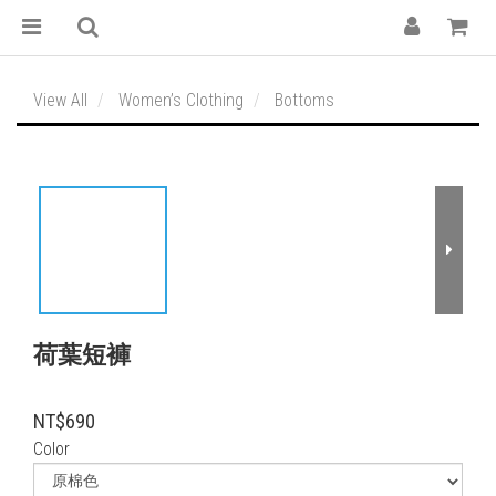
View All
Women’s Clothing
Bottoms
荷葉短褲
NT$690
Color