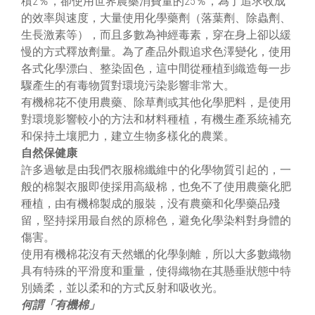
積2％，卻使用世界農藥消費量的25％，為了追求收成
的效率與速度，大量使用化學藥劑（落葉劑、除蟲劑、
生長激素等），而且多數為神經毒素，穿在身上卻以緩
慢的方式釋放劑量。為了產品外觀追求色澤變化，使用
各式化學漂白、整染固色，這中間從種植到織造每一步
驟產生的有毒物質對環境污染影響非常大。
有機棉花不使用農藥、除草劑或其他化學肥料，是使用
對環境影響較小的方法和材料種植，有機生產系統補充
和保持土壤肥力，建立生物多樣化的農業。
自然保健康
許多過敏是由我們衣服棉纖維中的化學物質引起的，一
般的棉製衣服即使採用高級棉，也免不了使用農藥化肥
種植，由有機棉製成的服裝，没有農藥和化學藥品殘
留，堅持採用最自然的原棉色，避免化學染料對身體的
傷害。
使用有機棉花沒有天然蠟的化學剝離，所以大多數織物
具有特殊的平滑度和重量，使得織物在其懸垂狀態中特
別嬌柔，並以柔和的方式反射和吸收光。
何謂「有機棉」