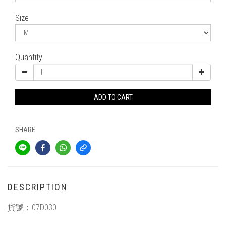
Size
Quantity
ADD TO CART
SHARE
DESCRIPTION
貨號：
07D030