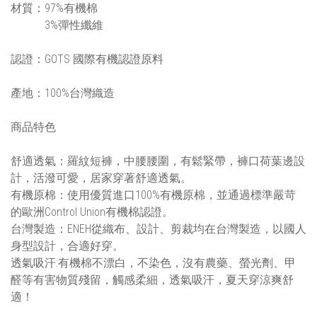
材質：97%有機棉
3%彈性纖維
認證：GOTS 國際有機認證原料
產地：100%台灣織造
商品特色
舒適透氣：羅紋短褲，中腰腰圍，有鬆緊帶，褲口荷葉邊設
計，活潑可愛，居家穿著舒適透氣。
有機原棉：使用優質進口100%有機原棉，並通過標準嚴苛
的歐洲Control Union有機棉認證。
台灣製造：ENEH從織布、設計、剪裁均在台灣製造，以國人
身型設計，合適好穿。
透氣吸汗:有機棉不漂白，不染色，沒有農藥、螢光劑、甲
醛等有害物質殘留，觸感柔細，透氣吸汗，夏天穿涼爽舒
適！