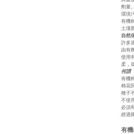
劑量
環境
有機
土壤
自然
許多
由有
使用
柔，
何謂
有機
棉花
種子
不使
必須
經過
有機