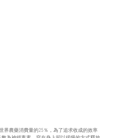
世界農藥消費量的25％，為了追求收成的效率
多數為神經毒素，穿在身上卻以緩慢的方式釋放