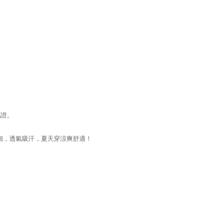
認證。
細，透氣吸汗，夏天穿涼爽舒適！