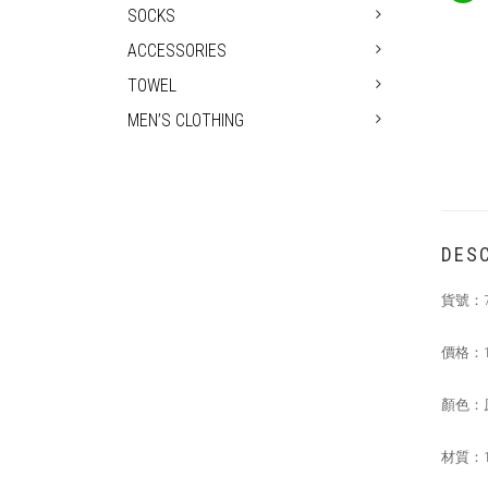
SOCKS
ACCESSORIES
TOWEL
MEN’S CLOTHING
DESC
貨號：
價格：
顏色：
材質：