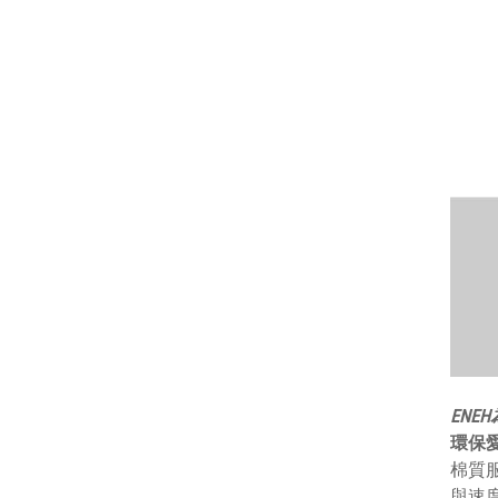
ENE
環保
棉質
與速