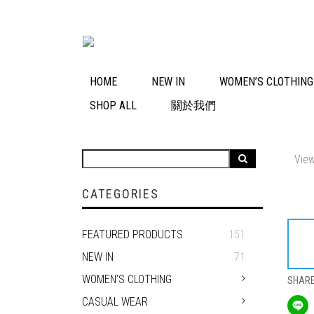
HOME
NEW IN
WOMEN’S CLOTHIN
SHOP ALL
關於我們
View
CATEGORIES
FEATURED PRODUCTS
151
NEW IN
71
WOMEN’S CLOTHING
SHAR
CASUAL WEAR