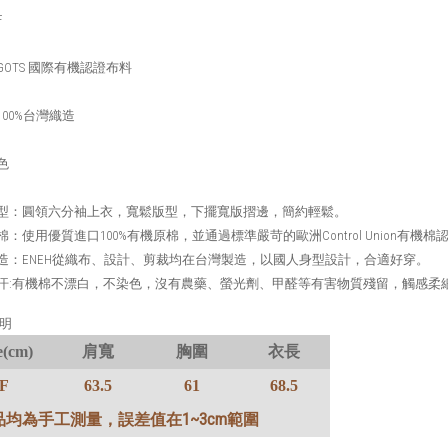
F
GOTS
國際有機認證布料
100%
台灣織造
色
型：圓領六分袖上衣，寬鬆版型，下擺寬版摺邊，簡約輕鬆。
棉：使用優質進口
100%
有機原棉，並通過標準嚴苛的歐洲
Control Union
有機棉
造：
ENEH
從織布、設計、剪裁均在台灣製造，以國人身型設計，合適好穿。
汗
:
有機棉不漂白，不染色，沒有農藥、螢光劑、甲醛等有害物質殘留，觸感柔
明
e(cm)
肩寬
胸圍
衣長
F
63.5
61
68.5
1~3cm
品均為手工測量，誤差值在
範圍