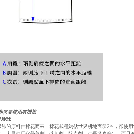
H為何要使用有機棉
愛地球
服飾的原料由棉花而來，棉花栽種約佔世界耕地面積2％，卻使用
度，大量使用化學藥劑（落葉劑、除蟲劑、生長激素等），而且