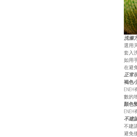
洗滌
選用
套入
如用
在避
正常
褐色
EN
數的
顏色
EN
不建
不建
避免