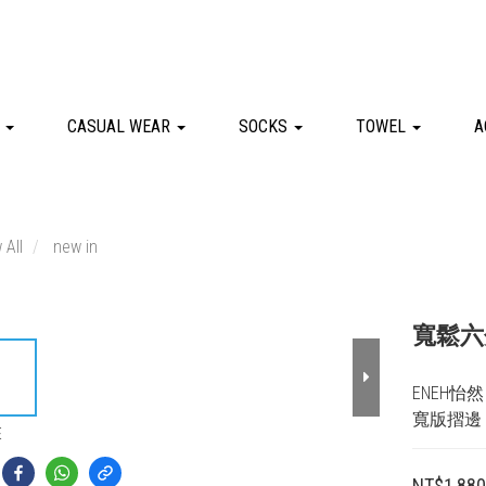
G
CASUAL WEAR
SOCKS
TOWEL
A
 All
new in
寬鬆六
ENEH
寬版摺邊
E
NT$1,88