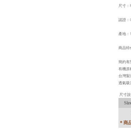
尺寸：
認證：
產地：
商品特
簡約有
有機原
台灣製
透氣吸
尺寸說
Siz
＊商