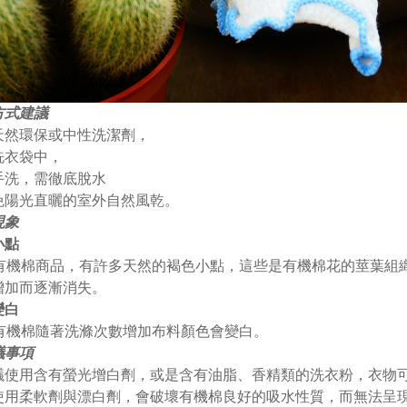
方式建議
天然環保或中性洗潔劑，
洗衣袋中，
手洗，需徹底脫水
免陽光直曬的室外自然風乾。
現象
小點
EH有機棉商品，有許多天然的褐色小點，這些是有機棉花的莖葉
增加而逐漸消失。
變白
EH有機棉隨著洗滌次數增加布料顏色會變白。
議事項
議使用含有螢光增白劑，或是含有油脂、香精類的洗衣粉，衣物
使用柔軟劑與漂白劑，會破壞有機棉良好的吸水性質，而無法呈