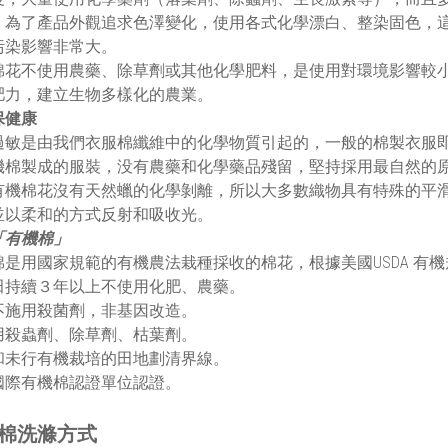
。為了產品外觀追求色澤變化，使用各式化學漂白、整染固色，
污染影響非常大。
棉花不使用農藥、除草劑或其他化學肥料，是使用對環境影響較
肥力，建立生物多樣化的農業。
保健康
過敏是由我們衣服棉纖維中的化學物質引起的，一般的棉製衣服
機棉製成的服裝，没有農藥和化學藥品殘留，堅持採用最自然的
有機棉花沒有天然蠟的化學剝離，所以大多數織物具有特殊的平
並以柔和的方式反射和吸收光。
「有機棉」
棉是用國家規範的有機農法栽種採收的棉花，根據美國USDA 有
田持續３年以上不使用化肥、農藥。
不施用殺菌劑，非基因改造。
用殺蟲劑、除草劑、枯葉劑。
和未行有機裁培的田地劃清界線。
國際有機棉認證單位認證。
棉洗滌方式