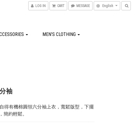
LOG IN
CART
MESSAGE
English
CCESSORIES
MEN’S CLOTHING
分袖
怡然自得有機棉圓領六分袖上衣，寬鬆版型，下擺
，簡約輕鬆。
0