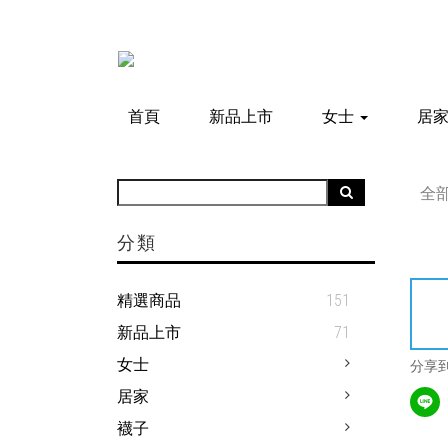
首頁
新品上市
女士
居
全
分類
精選商品
151
新品上市
71
女士
分享
居家
襪子