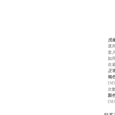
洗
選
套
如
在
正
褐
E
次
顏
E
顧客