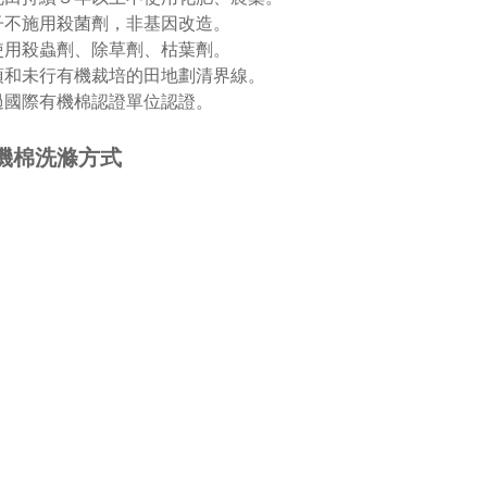
子不施用殺菌劑，非基因改造。
使用殺蟲劑、除草劑、枯葉劑。
須和未行有機裁培的田地劃清界線。
過國際有機棉認證單位認證。
機棉洗滌方式