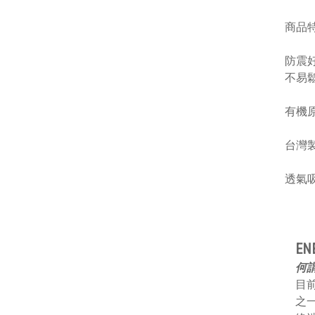
商品
防震
不易
有機原
台灣
透氣
E
何謂
目前
之