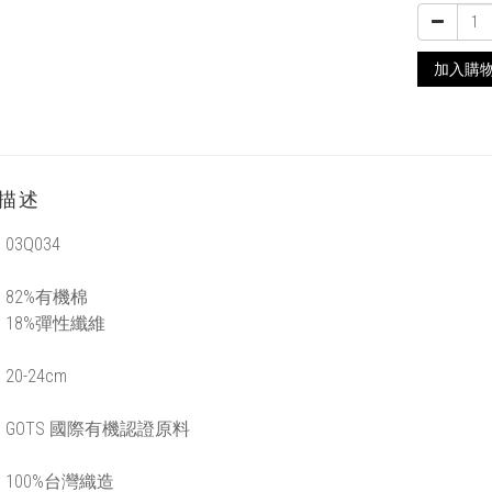
加入購
描述
03Q034
82%有機棉
%彈性纖維
0-24cm
GOTS 國際有機認證原料
100%台灣織造