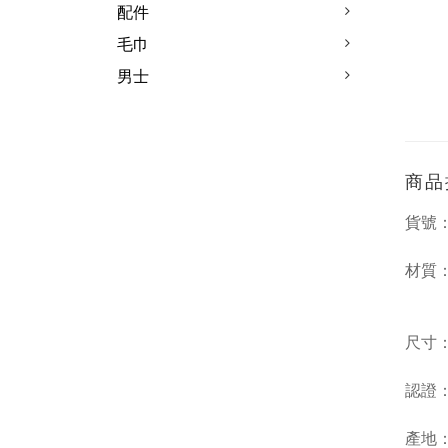
配件
毛巾
男士
商品
貨號：
材質：
18
尺寸：2
認證：
產地：