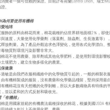
消費者一個可信賴的保證。目前計有荷蘭Control Union、瑞士
驗證。
EH為何要使用有機棉
保愛地球
質服飾的原料由棉花而來，棉花栽種約佔世界耕地面積2％，卻使
率與速度，大量使用化學藥劑（落葉劑、除蟲劑、生長激素等）
式釋放劑量。為了產品外觀追求色澤變化，使用各式化學漂白、
有毒物質對環境污染影響非常大。
機棉花不使用農藥、除草劑或其他化學肥料，是使用對環境影響
持土壤肥力，建立生物多樣化的農業。
然保健康
多過敏是由我們衣服棉纖維中的化學物質引起的，一般的棉製衣
，由有機棉製成的服裝，没有農藥和化學藥品殘留，堅持採用最
用有機棉花沒有天然蠟的化學剝離，所以大多數織物具有特殊的
柔，並以柔和的方式反射和吸收光。
謂「有機棉」
機棉是用國家規範的有機農法栽種採收的棉花，根據美國USDA 
花田持續３年以上不使用化肥、農藥。