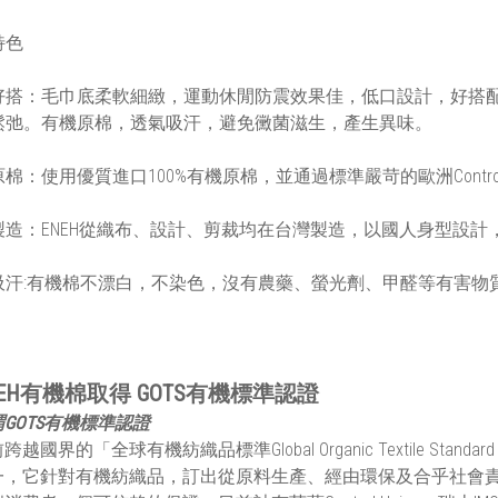
特色
好搭：毛巾底柔軟細緻，運動休閒防震效果佳，低口設計，好搭
鬆弛。有機原棉，透氣吸汗，避免黴菌滋生，產生異味。
棉：使用優質進口100%有機原棉，並通過標準嚴苛的歐洲Control 
製造：ENEH從織布、設計、剪裁均在台灣製造，以國人身型設計
吸汗:有機棉不漂白，不染色，沒有農藥、螢光劑、甲醛等有害物
NEH有機棉取得 GOTS有機標準認證
GOTS有機標準認證
跨越國界的「全球有機紡織品標準Global Organic Textile Sta
一，它針對有機紡織品，訂出從原料生產、經由環保及合乎社會