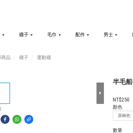
家
襪子
毛巾
配件
男士
部商品
襪子
運動襪
半毛船
NT$250
顏色
到
數量