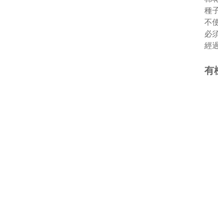
種
不
必
經
有