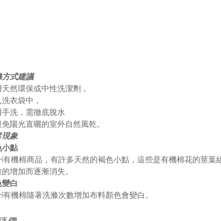
滌方式建議
用天然環保或中性洗潔劑，
入洗衣袋中，
用手洗，需徹底脫水
避免陽光直曬的室外自然風乾。
常現象
色小點
NEH有機棉商品，有許多天然的褐色小點，這些是有機棉花的莖
數的增加而逐漸消失。
色變白
NEH有機棉隨著洗滌次數增加布料顏色會變白。
評價