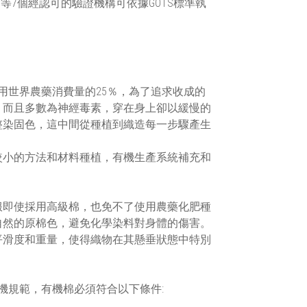
IMO等7個經認可的驗證機構可依據GOTS標準執
用世界農藥消費量的25％，為了追求收成的
，而且多數為神經毒素，穿在身上卻以緩慢的
整染固色，這中間從種植到織造每一步驟產生
較小的方法和材料種植，有機生產系統補充和
服即使採用高級棉，也免不了使用農藥化肥種
自然的原棉色，避免化學染料對身體的傷害。
平滑度和重量，使得織物在其懸垂狀態中特別
有機規範，有機棉必須符合以下條件: