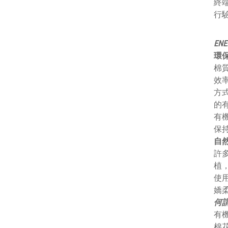
終端
行
EN
環
棉
效
方
的
有
保
自
許
植
使
嬌
何
有
棉