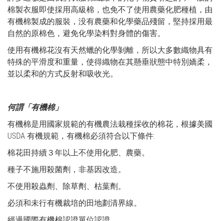
棉製衣服即使採用高級棉，也免不了使用農藥化肥種植，由
有機棉製成的服裝，没有農藥和化學藥品殘留，堅持採用最
自然的原棉色，避免化學染料對身體的傷害。
使用有機棉花沒有天然蠟的化學剝離，所以大多數織物具有
特殊的平滑度和重量，使得織物在其懸垂狀態中特別嬌柔，
並以柔和的方式反射和吸收光。
何謂「有機棉」
有機棉是用國家規範的有機農法栽種採收的棉花，根據美國
USDA 有機規範，有機棉必須符合以下條件:
棉花田持續３年以上不使用化肥、農藥。
種子不施用殺菌劑，非基因改造。
不使用殺蟲劑、除草劑、枯葉劑。
必須和未行有機裁培的田地劃清界線。
經過國際有機棉認證單位認證。